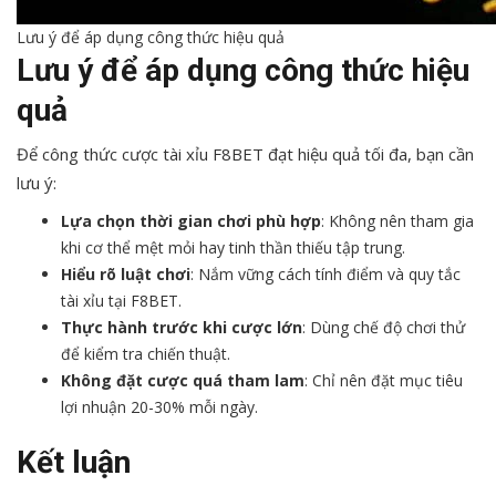
Lưu ý để áp dụng công thức hiệu quả
Lưu ý để áp dụng công thức hiệu
quả
Để công thức cược tài xỉu F8BET đạt hiệu quả tối đa, bạn cần
lưu ý:
Lựa chọn thời gian chơi phù hợp
: Không nên tham gia
khi cơ thể mệt mỏi hay tinh thần thiếu tập trung.
Hiểu rõ luật chơi
: Nắm vững cách tính điểm và quy tắc
tài xỉu tại F8BET.
Thực hành trước khi cược lớn
: Dùng chế độ chơi thử
để kiểm tra chiến thuật.
Không đặt cược quá tham lam
: Chỉ nên đặt mục tiêu
lợi nhuận 20-30% mỗi ngày.
Kết luận