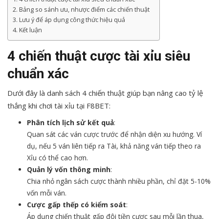
Bảng so sánh ưu, nhược điểm các chiến thuật
Lưu ý để áp dụng công thức hiệu quả
Kết luận
4 chiến thuật cược tài xỉu siêu
chuẩn xác
Dưới đây là danh sách 4 chiến thuật giúp bạn nâng cao tỷ lệ
thắng khi chơi tài xỉu tại F8BET:
Phân tích lịch sử kết quả
:
Quan sát các ván cược trước để nhận diện xu hướng. Ví
dụ, nếu 5 ván liên tiếp ra Tài, khả năng ván tiếp theo ra
Xỉu có thể cao hơn.
Quản lý vốn thông minh
:
Chia nhỏ ngân sách cược thành nhiều phần, chỉ đặt 5-10%
vốn mỗi ván.
Cược gấp thếp có kiểm soát
:
Áp dụng chiến thuật gấp đôi tiền cược sau mỗi lần thua,