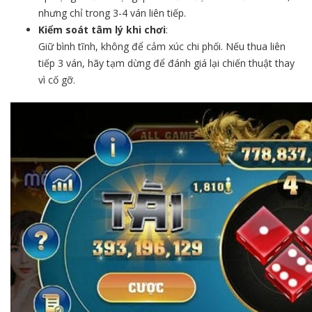
nhưng chỉ trong 3-4 ván liên tiếp.
Kiểm soát tâm lý khi chơi
:
Giữ bình tĩnh, không để cảm xúc chi phối. Nếu thua liên
tiếp 3 ván, hãy tạm dừng để đánh giá lại chiến thuật thay
vì cố gỡ.