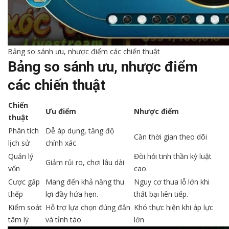
Bảng so sánh ưu, nhược điểm các chiến thuật
Bảng so sánh ưu, nhược điểm
các chiến thuật
Chiến
Ưu điểm
Nhược điểm
thuật
Phân tích
Dễ áp dụng, tăng độ
Cần thời gian theo dõi
lịch sử
chính xác
Quản lý
Đòi hỏi tinh thần kỷ luật
Giảm rủi ro, chơi lâu dài
vốn
cao.
Cược gấp
Mang đến khả năng thu
Nguy cơ thua lỗ lớn khi
thếp
lợi đầy hứa hẹn.
thất bại liên tiếp.
Kiểm soát
Hỗ trợ lựa chọn đúng đắn
Khó thực hiện khi áp lực
tâm lý
và tỉnh táo
lớn