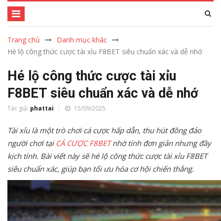
Trang chủ
Danh mục khác
Hé lộ công thức cược tài xỉu F8BET siêu chuẩn xác và dễ nhớ
Hé lộ công thức cược tài xỉu
F8BET siêu chuẩn xác và dễ nhớ
Tác giả:
phattai
15/09/2025
Tài xỉu là một trò chơi cá cược hấp dẫn, thu hút đông đảo
người chơi tại
CÁ CƯỢC F8BET
nhờ tính đơn giản nhưng đầy
kịch tính. Bài viết này sẽ hé lộ công thức cược tài xỉu F8BET
siêu chuẩn xác, giúp bạn tối ưu hóa cơ hội chiến thắng.