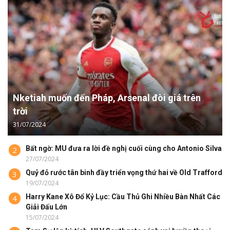
Nketiah muốn đến Pháp, Arsenal đòi giá trên
trời
31/07/2024
Bất ngờ: MU đưa ra lời đề nghị cuối cùng cho Antonio Silva
2
27/07/2024
Quỷ đỏ rước tân binh đầy triển vọng thứ hai về Old Trafford
3
19/07/2024
Harry Kane Xô Đổ Kỷ Lục: Cầu Thủ Ghi Nhiều Bàn Nhất Các
4
Giải Đấu Lớn
15/07/2024