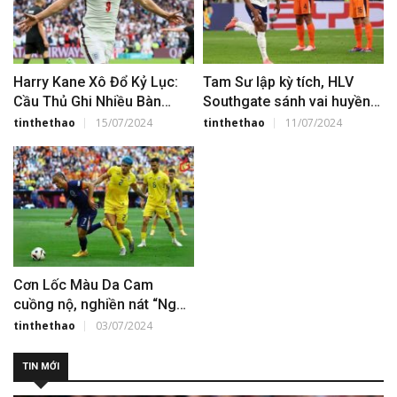
Harry Kane Xô Đổ Kỷ Lục:
Tam Sư lập kỳ tích, HLV
Cầu Thủ Ghi Nhiều Bàn
Southgate sánh vai huyền
Nhất Các Giải Đấu Lớn
thoại sau khi hạ gục Hà Lan
tinthethao
15/07/2024
tinthethao
11/07/2024
Cơn Lốc Màu Da Cam
cuồng nộ, nghiền nát “Ngựa
già” Romania
tinthethao
03/07/2024
TIN MỚI