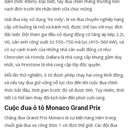
dặm (hơn 40km). Đặc biệt, tay đua chiến thắng thường hôn
vạch đích trước khi nhận bình sữa chúc mừng.
Giải đua này sử dụng ‘Xe Indy’, là xe đua chuyên nghiệp hạng
cấp với buồng lái mở và bánh mở, được chế tạo với mục đích
đặc biệt. Đội tham gia đều sử dụng động cơ tăng áp kép 2.2L
V6, sản sinh công suất từ 550–750 mã lực (410–560 kW), và
có sự cạnh tranh của những nhà sản xuất động cơ như
Chevrolet và Honda. Dallara là nhà cung cấp khung gầm duy
nhất, và Firestone là nhà cung cấp lốp độc quyền.
Mỗi lần thử nghiệm, ô tô được phép chạy hai vòng khởi động,
và nếu tay đua giữ vững nỗ lực cho đến khi cuộc đua chính
thức bắt đầu, thời gian trước đó sẽ được tính. Tuy nhiên, thời
tiết có thể làm thay đổi kịch bản đến phút cuối cùng.
Cuộc đua ô tô Monaco Grand Prix
Chặng đua Grand Prix Monaco là sự kiện hàng năm trong
chuỗi giải đua xe công thức 1 vô địch thế giới. Các đội đua