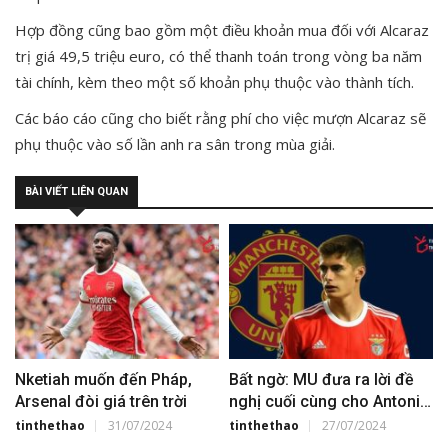
Hợp đồng cũng bao gồm một điều khoản mua đối với Alcaraz
trị giá 49,5 triệu euro, có thể thanh toán trong vòng ba năm
tài chính, kèm theo một số khoản phụ thuộc vào thành tích.
Các báo cáo cũng cho biết rằng phí cho việc mượn Alcaraz sẽ
phụ thuộc vào số lần anh ra sân trong mùa giải.
BÀI VIẾT LIÊN QUAN
Nketiah muốn đến Pháp,
Bất ngờ: MU đưa ra lời đề
Arsenal đòi giá trên trời
nghị cuối cùng cho Antonio
Silva
tinthethao
31/07/2024
tinthethao
27/07/2024