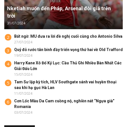
Nketiah muốn đến Pháp, Arsenal đòi giá trên
trời
31/07/2024
Bất ngờ: MU đưa ra lời đề nghị cuối cùng cho Antonio Silva
2
27/07/2024
Quỷ đỏ rước tân binh đầy triển vọng thứ hai về Old Trafford
3
19/07/2024
Harry Kane Xô Đổ Kỷ Lục: Cầu Thủ Ghi Nhiều Bàn Nhất Các
4
Giải Đấu Lớn
15/07/2024
Tam Sư lập kỳ tích, HLV Southgate sánh vai huyền thoại
5
sau khi hạ gục Hà Lan
11/07/2024
Cơn Lốc Màu Da Cam cuồng nộ, nghiền nát “Ngựa già”
6
Romania
03/07/2024