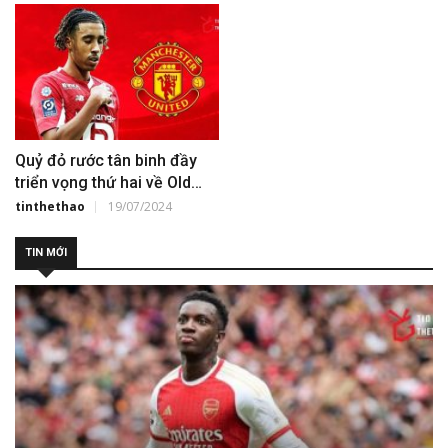
Quỷ đỏ rước tân binh đầy
triển vọng thứ hai về Old
Trafford
tinthethao
19/07/2024
TIN MỚI