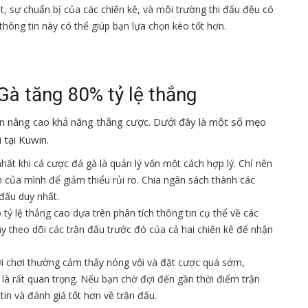
iết, sự chuẩn bị của các chiến kê, và môi trường thi đấu đều có
hông tin này có thể giúp bạn lựa chọn kèo tốt hơn.
à tăng 80% tỷ lệ thắng
ạn nâng cao khả năng thắng cược. Dưới đây là một số mẹo
 tại Kuwin.
nhất khi cá cược đá gà là quản lý vốn một cách hợp lý. Chỉ nên
của mình để giảm thiểu rủi ro. Chia ngân sách thành các
đấu duy nhất.
 tỷ lệ thắng cao dựa trên phân tích thông tin cụ thể về các
hãy theo dõi các trận đấu trước đó của cả hai chiến kê để nhận
ời chơi thường cảm thấy nóng vội và đặt cược quá sớm,
 là rất quan trọng. Nếu bạn chờ đợi đến gần thời điểm trận
tin và đánh giá tốt hơn về trận đấu.