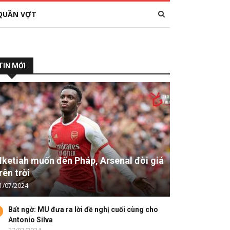
QUẦN VỢT
TIN MỚI
ketiah muốn đến Pháp, Arsenal đòi giá
rên trời
1/07/2024
Bất ngờ: MU đưa ra lời đề nghị cuối cùng cho
Antonio Silva