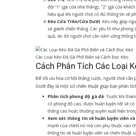
đội “1” (gà cửa nhà thắng), “2” (gà cửa khác
hiệu quả khi người chơi có đủ thông tin về p
Kèo Cửa Trên/Cửa Dưới
: Kèo này giúp ng
sẽ giành chiến thắng. Các yếu tố như phong 
quả, do đó người chơi cần nắm vững thông ti
Các Loại Kèo Đá Gà Phổ Biến và Cách Đọc Kèo
Cách Phân Tích Các Loại 
Để tối ưu hóa cơ hội thắng cược, người chơi cần p
Dưới đây là một số chiến thuật giúp bạn phân tíc
Phân tích phong độ gà đá
: Trước khi tham
có phong độ cao, được huấn luyện tốt sẽ có l
thắng cao hoặc thường xuyên xuất hiện trong
Xem xét thông tin về huấn luyện viên và
mạnh của chính nó mà còn phụ thuộc vào chi
thông tin về huấn luyện viên và chiến thuật c