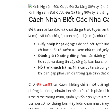
Kinh Nghiệm Đặt Cược Đá Gà tăng 80% tỷ lệ thắng
Cách Nhận Biết Các Nhà Cá
Để tránh bị lừa đảo và chơi đá gà trực tuyến an to
là một số tiêu chí giúp bạn nhận diện một nhà cái
Giấy phép hoạt động
: Các nhà cái uy tín 
cờ bạc quốc tế. Kiểm tra xem nhà cái có giấ
Đánh giá từ cộng đồng
: Đọc các đánh giá
tích cực và đáng tin cậy sẽ giúp bạn lựa chọn
Hỗ trợ khách hàng
: Nhà cái uy tín sẽ cung
khi bạn gặp phải vấn đề trong quá trình đặt 
Chơi
Đá gà 88
tại Kuwin không chỉ là một trải ng
những khoản lợi nhuận lớn nếu biết cách phân tíc
lược cược thông minh, quản lý vốn hợp lý và lựa c
ưu hóa cơ hội thắng lớn. Hãy luôn chọn nhà cái uy