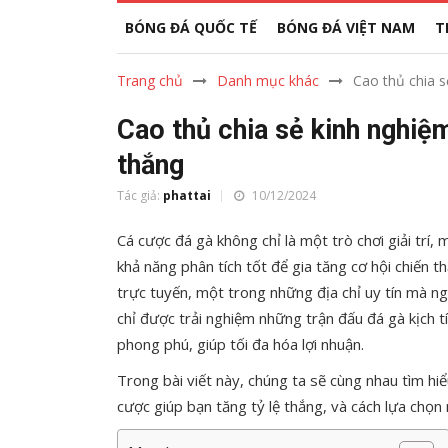
BÓNG ĐÁ QUỐC TẾ
BÓNG ĐÁ VIỆT NAM
T
Trang chủ
Danh mục khác
Cao thủ chia s
Cao thủ chia sẻ kinh nghiệm
thắng
Tác giả:
phattai
10/12/2024
Cá cược đá gà không chỉ là một trò chơi giải trí,
khả năng phân tích tốt để gia tăng cơ hội chiến 
trực tuyến, một trong những địa chỉ uy tín mà n
chỉ được trải nghiệm những trận đấu đá gà kịch t
phong phú, giúp tối đa hóa lợi nhuận.
Trong bài viết này, chúng ta sẽ cùng nhau tìm hiể
cược giúp bạn tăng tỷ lệ thắng, và cách lựa chọn 