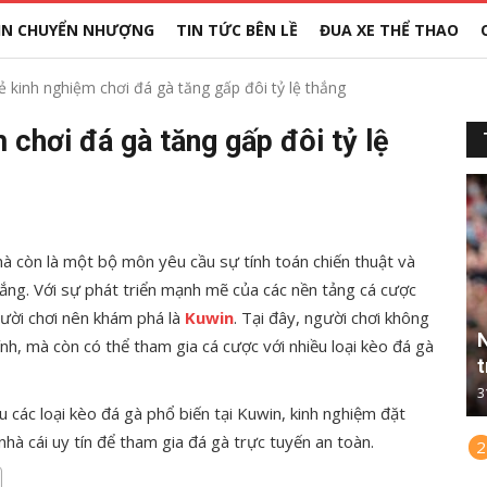
IN CHUYỂN NHƯỢNG
TIN TỨC BÊN LỀ
ĐUA XE THỂ THAO
ẻ kinh nghiệm chơi đá gà tăng gấp đôi tỷ lệ thắng
 chơi đá gà tăng gấp đôi tỷ lệ
 mà còn là một bộ môn yêu cầu sự tính toán chiến thuật và
thắng. Với sự phát triển mạnh mẽ của các nền tảng cá cược
gười chơi nên khám phá là
Kuwin
. Tại đây, người chơi không
N
ính, mà còn có thể tham gia cá cược với nhiều loại kèo đá gà
t
3
u các loại kèo đá gà phổ biến tại Kuwin, kinh nghiệm đặt
nhà cái uy tín để tham gia đá gà trực tuyến an toàn.
2