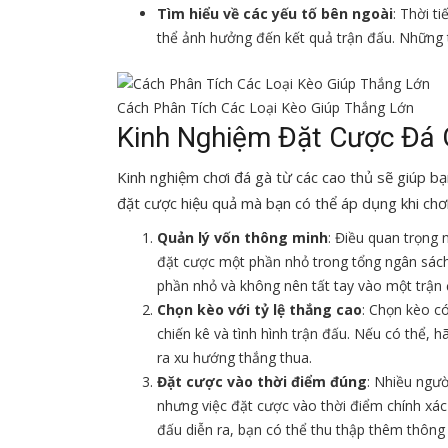
Tìm hiểu về các yếu tố bên ngoài
: Thời t
thể ảnh hưởng đến kết quả trận đấu. Những t
Cách Phân Tích Các Loại Kèo Giúp Thắng Lớn
Kinh Nghiệm Đặt Cược Đá G
Kinh nghiệm chơi đá gà từ các cao thủ sẽ giúp b
đặt cược hiệu quả mà bạn có thể áp dụng khi chơi
Quản lý vốn thông minh
: Điều quan trọng 
đặt cược một phần nhỏ trong tổng ngân sách 
phần nhỏ và không nên tất tay vào một trận 
Chọn kèo với tỷ lệ thắng cao
: Chọn kèo có
chiến kê và tình hình trận đấu. Nếu có thể, 
ra xu hướng thắng thua.
Đặt cược vào thời điểm đúng
: Nhiều ngư
nhưng việc đặt cược vào thời điểm chính xác
đấu diễn ra, bạn có thể thu thập thêm thông 