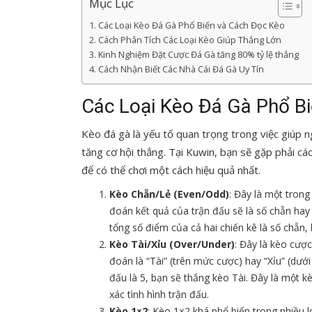
Mục Lục
Các Loại Kèo Đá Gà Phổ Biến và Cách Đọc Kèo
Cách Phân Tích Các Loại Kèo Giúp Thắng Lớn
Kinh Nghiệm Đặt Cược Đá Gà tăng 80% tỷ lệ thắng
Cách Nhận Biết Các Nhà Cái Đá Gà Uy Tín
Các Loại Kèo Đá Gà Phổ B
Kèo đá gà là yếu tố quan trọng trong việc giúp n
tăng cơ hội thắng. Tại Kuwin, bạn sẽ gặp phải cá
để có thể chơi một cách hiệu quả nhất.
Kèo Chẵn/Lẻ (Even/Odd)
: Đây là một trong
đoán kết quả của trận đấu sẽ là số chẵn hay 
tổng số điểm của cả hai chiến kê là số chẵn,
Kèo Tài/Xỉu (Over/Under)
: Đây là kèo cượ
đoán là “Tài” (trên mức cược) hay “Xỉu” (dướ
đấu là 5, bạn sẽ thắng kèo Tài. Đây là một k
xác tình hình trận đấu.
Kèo 1×2
: Kèo 1×2 khá phổ biến trong nhiều 