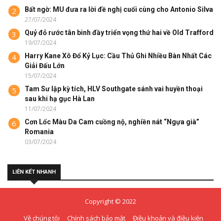
Bất ngờ: MU đưa ra lời đề nghị cuối cùng cho Antonio Silva
2
27/07/2024
Quỷ đỏ rước tân binh đầy triển vọng thứ hai về Old Trafford
3
19/07/2024
Harry Kane Xô Đổ Kỷ Lục: Cầu Thủ Ghi Nhiều Bàn Nhất Các
4
Giải Đấu Lớn
15/07/2024
Tam Sư lập kỳ tích, HLV Southgate sánh vai huyền thoại
5
sau khi hạ gục Hà Lan
11/07/2024
Cơn Lốc Màu Da Cam cuồng nộ, nghiền nát “Ngựa già”
6
Romania
03/07/2024
LIÊN KẾT NHANH
Copyright © 2022
Về chúng tôi
Chính sách bảo mật
Điều khoản và điều kiện