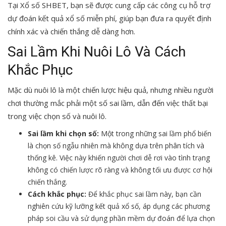
Tại Xổ số SHBET, bạn sẽ được cung cấp các công cụ hỗ trợ
dự đoán kết quả xổ số miễn phí, giúp bạn đưa ra quyết định
chính xác và chiến thắng dễ dàng hơn.
Sai Lầm Khi Nuôi Lô Và Cách
Khắc Phục
Mặc dù nuôi lô là một chiến lược hiệu quả, nhưng nhiều người
chơi thường mắc phải một số sai lầm, dẫn đến việc thất bại
trong việc chọn số và nuôi lô.
Sai lầm khi chọn số:
Một trong những sai lầm phổ biến
là chọn số ngẫu nhiên mà không dựa trên phân tích và
thống kê. Việc này khiến người chơi dễ rơi vào tình trạng
không có chiến lược rõ ràng và không tối ưu được cơ hội
chiến thắng.
Cách khắc phục:
Để khắc phục sai lầm này, bạn cần
nghiên cứu kỹ lưỡng kết quả xổ số, áp dụng các phương
pháp soi cầu và sử dụng phần mềm dự đoán để lựa chọn