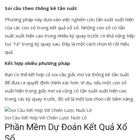
Soi cầu theo thống kê tần suất
Phương pháp này dựa vào việc nghiên cứu tần suất xuất hiện
của các con số trong kết quả xổ số. Những con số có tần
suất xuất hiện cao trong nhiều kỳ quay trước có khả năng tiếp
tục “ra” trong kỳ quay sau. Đây là một cách chọn lô rất hiệu
quả.
Kết hợp nhiều phương pháp
Bạn có thể kết hợp cả soi cầu giấc mơ và thống kê tần suất
để đưa ra quyết định chính xác hơn. Ví dụ, nếu một con số
xuất hiện trong giấc mơ và cũng có tần suất xuất hiện cao
trong các kỳ quay trước, đó sẽ là một lựa chọn rất tiềm năng.
Soi Cầu Kết Hợp Với Chiến Lược Nuôi Lô
Phần Mềm Dự Đoán Kết Quả Xổ
Số