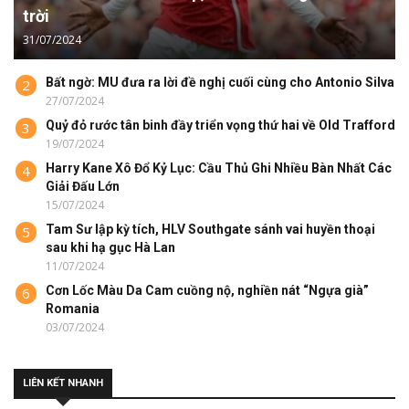
trời
31/07/2024
Bất ngờ: MU đưa ra lời đề nghị cuối cùng cho Antonio Silva
2
27/07/2024
Quỷ đỏ rước tân binh đầy triển vọng thứ hai về Old Trafford
3
19/07/2024
Harry Kane Xô Đổ Kỷ Lục: Cầu Thủ Ghi Nhiều Bàn Nhất Các
4
Giải Đấu Lớn
15/07/2024
Tam Sư lập kỳ tích, HLV Southgate sánh vai huyền thoại
5
sau khi hạ gục Hà Lan
11/07/2024
Cơn Lốc Màu Da Cam cuồng nộ, nghiền nát “Ngựa già”
6
Romania
03/07/2024
LIÊN KẾT NHANH