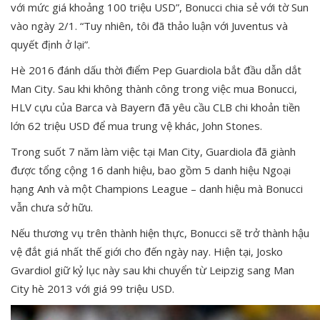
với mức giá khoảng 100 triệu USD”, Bonucci chia sẻ với tờ Sun
vào ngày 2/1. “Tuy nhiên, tôi đã thảo luận với Juventus và
quyết định ở lại”.
Hè 2016 đánh dấu thời điểm Pep Guardiola bắt đầu dẫn dắt
Man City. Sau khi không thành công trong việc mua Bonucci,
HLV cựu của Barca và Bayern đã yêu cầu CLB chi khoản tiền
lớn 62 triệu USD để mua trung vệ khác, John Stones.
Trong suốt 7 năm làm việc tại Man City, Guardiola đã giành
được tổng cộng 16 danh hiệu, bao gồm 5 danh hiệu Ngoại
hạng Anh và một Champions League – danh hiệu mà Bonucci
vẫn chưa sở hữu.
Nếu thương vụ trên thành hiện thực, Bonucci sẽ trở thành hậu
vệ đắt giá nhất thế giới cho đến ngày nay. Hiện tại, Josko
Gvardiol giữ kỷ lục này sau khi chuyển từ Leipzig sang Man
City hè 2013 với giá 99 triệu USD.