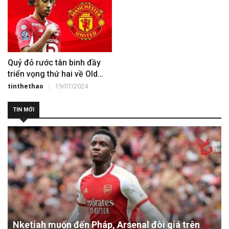
Quỷ đỏ rước tân binh đầy
triển vọng thứ hai về Old
Trafford
tinthethao
19/07/2024
TIN MỚI
Nketiah muốn đến Pháp, Arsenal đòi giá trên