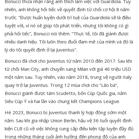
Bonucci thừa nhận rằng anh thích làm việc với Guardiola. Tuy
nhiên, anh không hối tiếc về quyết định từ chối cơ hội 8 năm
trước. “Được huấn luyện dưới trí tuệ của Guardiola sẽ là điều
tuyệt vời, vì nó sẽ giúp tôi phát triển, nhưng tôi không có gì
phải hối tiếc”, Bonucci nói thêm. “Thực tế, tôi đã giành được
nhiều danh hiệu. Tôi luôn theo đuổi đam mê của mình và đó là
lý do tôi quyết định ở lại Juventus”.
Bonucci đã chơi cho Juventus từ năm 2010 đến 2017. Sau khi
từ chối Man City, anh chuyển sang Milan với giá 46 triệu USD
một năm sau. Tuy nhiên, vào năm 2018, trung vệ người Italy
quay trở lại Juventus. Trong 12 mùa chơi cho “Lão bà”,
Bonucci giành được tám Scudetto, bốn Cúp Quốc gia, năm
Siêu Cúp Ý và hai lần vào chung kết Champions League.
Hè 2023, Bonucci bị Juventus thanh lý hợp đồng sớm một
năm. Sau khi gia nhập Union Berlin, hậu vệ 36 tuổi quyết định
kiện CLB cũ về việc không cung cấp điều kiện tập luyện đầy đủ
trong những tháng cuối ảnh hưởng đến phong độ của anh.