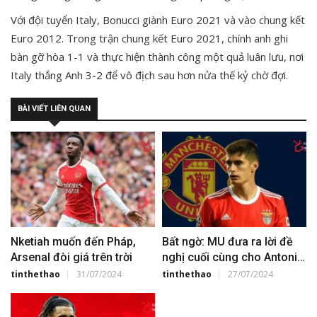
Với đội tuyển Italy, Bonucci giành Euro 2021 và vào chung kết
Euro 2012. Trong trận chung kết Euro 2021, chính anh ghi
bàn gỡ hòa 1-1 và thực hiện thành công một quả luân lưu, nơi
Italy thắng Anh 3-2 để vô địch sau hơn nửa thế kỷ chờ đợi.
BÀI VIẾT LIÊN QUAN
Nketiah muốn đến Pháp,
Bất ngờ: MU đưa ra lời đề
Arsenal đòi giá trên trời
nghị cuối cùng cho Antonio
Silva
tinthethao
31/07/2024
tinthethao
27/07/2024