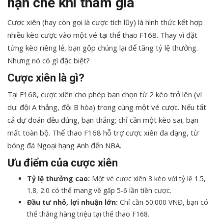
hạn chế khi tham gia
Cược xiên (hay còn gọi là cược tích lũy) là hình thức kết hợp
nhiều kèo cược vào một vé tại thể thao F168. Thay vì đặt
từng kèo riêng lẻ, bạn gộp chúng lại để tăng tỷ lệ thưởng.
Nhưng nó có gì đặc biệt?
Cược xiên là gì?
Tại F168, cược xiên cho phép bạn chọn từ 2 kèo trở lên (ví
dụ: đội A thắng, đội B hòa) trong cùng một vé cược. Nếu tất
cả dự đoán đều đúng, bạn thắng; chỉ cần một kèo sai, bạn
mất toàn bộ. Thể thao F168 hỗ trợ cược xiên đa dạng, từ
bóng đá Ngoại hạng Anh đến NBA.
Ưu điểm của cược xiên
Tỷ lệ thưởng cao:
Một vé cược xiên 3 kèo với tỷ lệ 1.5,
1.8, 2.0 có thể mang về gấp 5-6 lần tiền cược.
Đầu tư nhỏ, lợi nhuận lớn:
Chỉ cần 50.000 VNĐ, bạn có
thể thắng hàng triệu tại thể thao F168.