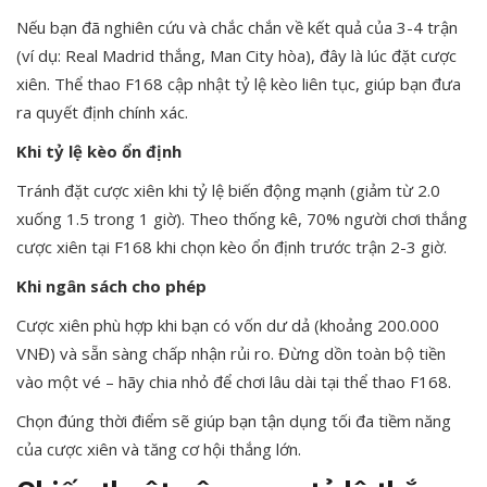
Nếu bạn đã nghiên cứu và chắc chắn về kết quả của 3-4 trận
(ví dụ: Real Madrid thắng, Man City hòa), đây là lúc đặt cược
xiên. Thể thao F168 cập nhật tỷ lệ kèo liên tục, giúp bạn đưa
ra quyết định chính xác.
Khi tỷ lệ kèo ổn định
Tránh đặt cược xiên khi tỷ lệ biến động mạnh (giảm từ 2.0
xuống 1.5 trong 1 giờ). Theo thống kê, 70% người chơi thắng
cược xiên tại F168 khi chọn kèo ổn định trước trận 2-3 giờ.
Khi ngân sách cho phép
Cược xiên phù hợp khi bạn có vốn dư dả (khoảng 200.000
VNĐ) và sẵn sàng chấp nhận rủi ro. Đừng dồn toàn bộ tiền
vào một vé – hãy chia nhỏ để chơi lâu dài tại thể thao F168.
Chọn đúng thời điểm sẽ giúp bạn tận dụng tối đa tiềm năng
của cược xiên và tăng cơ hội thắng lớn.