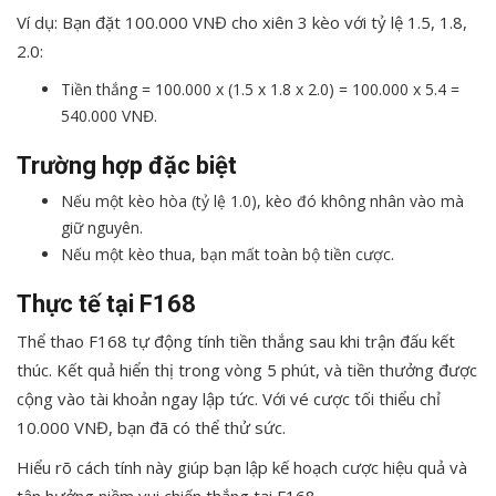
Ví dụ: Bạn đặt 100.000 VNĐ cho xiên 3 kèo với tỷ lệ 1.5, 1.8,
2.0:
Tiền thắng = 100.000 x (1.5 x 1.8 x 2.0) = 100.000 x 5.4 =
540.000 VNĐ.
Trường hợp đặc biệt
Nếu một kèo hòa (tỷ lệ 1.0), kèo đó không nhân vào mà
giữ nguyên.
Nếu một kèo thua, bạn mất toàn bộ tiền cược.
Thực tế tại F168
Thể thao F168 tự động tính tiền thắng sau khi trận đấu kết
thúc. Kết quả hiển thị trong vòng 5 phút, và tiền thưởng được
cộng vào tài khoản ngay lập tức. Với vé cược tối thiểu chỉ
10.000 VNĐ, bạn đã có thể thử sức.
Hiểu rõ cách tính này giúp bạn lập kế hoạch cược hiệu quả và
tận hưởng niềm vui chiến thắng tại F168.