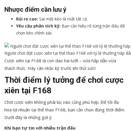
Nhược điểm cần lưu ý
Rủi ro cao:
Sai một kèo là mất tất cả.
Yêu cầu phân tích kỹ:
Bạn cần hiểu rõ từng trận đấu để
chọn kèo chính xác.
Người chơi đặt cược xiên tại thể thao F168 với tỷ lệ thưởng hấp dẫ
Cược xiên tại F168 là con dao hai lưỡi – vừa hấp dẫn vừa
thách thức. Hãy cân nhắc kỹ trước khi thử sức!
Thời điểm lý tưởng để chơi cược
xiên tại F168
Chơi cược xiên không phải lúc nào cũng phù hợp. Để tối đa
hóa lợi nhuận tại thể thao F168, bạn cần chọn đúng thời điểm.
Dưới đây là những gợi ý:
Khi bạn tự tin với nhiều trận đấu