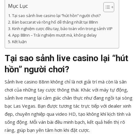
Mục Lục
Tại sao sảnh live casino lại “hút hồn” người chơi?
Bàn baccarat và rồng hổ dễ thắng nhất tại 88nn
Kinh nghiệm cược đều tay, bảo toàn vốn trong sảnh VIP
App 88nn – Trải nghiệm mượt mà, không delay
Kết luận
Tại sao sảnh live casino lại “hút
hồn” người chơi?
Sảnh live casino 88nn không chỉ là nơi giải trí mà còn là sân
chơi của những tay cược thông thái. Khác với máy tự động,
sảnh live mang lại cảm giác chân thực như đang ngồi tại sòng
bạc Las Vegas. Bạn được tương tác trực tiếp với dealer xinh
đẹp, chuyên nghiệp qua video HD, tạo không khí kịch tính và
sống động. Mỗi ván bài đều minh bạch, kết quả hiển thị rõ
ràng, giúp bạn yên tâm hơn khi đặt cược.