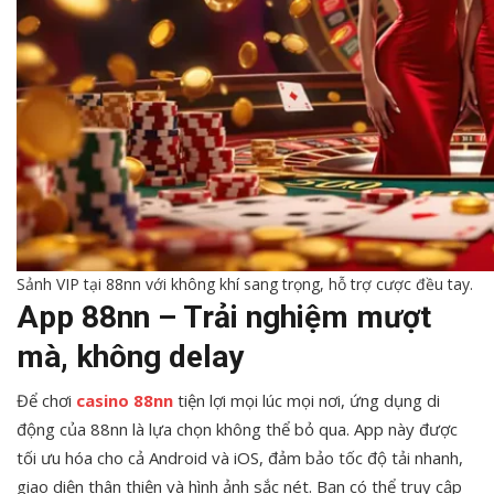
Sảnh VIP tại 88nn với không khí sang trọng, hỗ trợ cược đều tay.
App 88nn – Trải nghiệm mượt
mà, không delay
Để chơi
casino 88nn
tiện lợi mọi lúc mọi nơi, ứng dụng di
động của 88nn là lựa chọn không thể bỏ qua. App này được
tối ưu hóa cho cả Android và iOS, đảm bảo tốc độ tải nhanh,
giao diện thân thiện và hình ảnh sắc nét. Bạn có thể truy cập