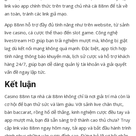
link vào app chính thức trên trang chủ nhà cái 88nn để tải về
an toàn, tránh các link giả mạo.
App 88nn hỗ trợ đầy đủ tính năng như trên website, từ sảnh
live casino, cá cược thể thao đến slot game. Công nghệ
livestream HD giúp bạn trải nghiệm mượt mà, không bị giật
lag dù kết nối mạng không quá mạnh. Đặc biệt, app tích hợp
tính năng thông báo khuyến mãi, lịch sử cược và hỗ trợ khách
hàng 24/7, giúp bạn dễ dàng quản lý tài khoản và giải quyết
vấn đề ngay lập tức.
Kết luận
Casino 88nn tại nhà cái 88nn không chỉ là nơi giải trí mà còn là
cơ hội để bạn thử sức và làm giàu. Với sảnh live chân thực,
bàn baccarat, rồng hổ dễ thắng, kinh nghiệm cược đều tay và
app mượt mà, bạn đã sẵn sàng trở thành cao thủ chưa? Truy
cập link vào 88nn ngay hôm nay, tải app và bắt đầu hành trình
chinh phục những ván cược đỉnh cao. Đừng bỏ lỡ cơ hội nhận