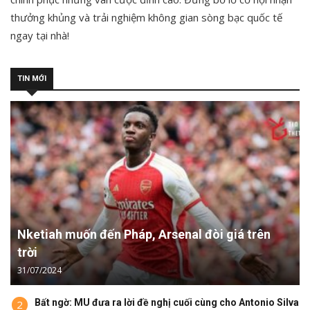
thưởng khủng và trải nghiệm không gian sòng bạc quốc tế
ngay tại nhà!
TIN MỚI
Nketiah muốn đến Pháp, Arsenal đòi giá trên
trời
31/07/2024
Bất ngờ: MU đưa ra lời đề nghị cuối cùng cho Antonio Silva
2