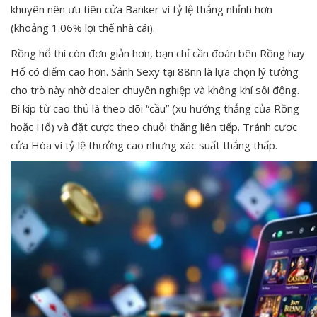
khuyên nên ưu tiên cửa Banker vì tỷ lệ thắng nhỉnh hơn
(khoảng 1.06% lợi thế nhà cái).
Rồng hổ thì còn đơn giản hơn, bạn chỉ cần đoán bên Rồng hay
Hổ có điểm cao hơn. Sảnh Sexy tại 88nn là lựa chọn lý tưởng
cho trò này nhờ dealer chuyên nghiệp và không khí sôi động.
Bí kíp từ cao thủ là theo dõi “cầu” (xu hướng thắng của Rồng
hoặc Hổ) và đặt cược theo chuỗi thắng liên tiếp. Tránh cược
cửa Hòa vì tỷ lệ thưởng cao nhưng xác suất thắng thấp.