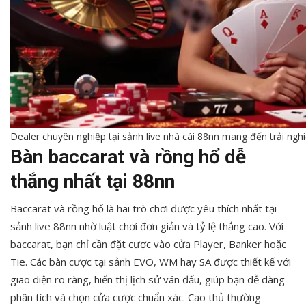
Dealer chuyên nghiệp tại sảnh live nhà cái 88nn mang đến trải ngh
Bàn baccarat và rồng hổ dễ
thắng nhất tại 88nn
Baccarat và rồng hổ là hai trò chơi được yêu thích nhất tại
sảnh live 88nn nhờ luật chơi đơn giản và tỷ lệ thắng cao. Với
baccarat, bạn chỉ cần đặt cược vào cửa Player, Banker hoặc
Tie. Các bàn cược tại sảnh EVO, WM hay SA được thiết kế với
giao diện rõ ràng, hiển thị lịch sử ván đấu, giúp bạn dễ dàng
phân tích và chọn cửa cược chuẩn xác. Cao thủ thường