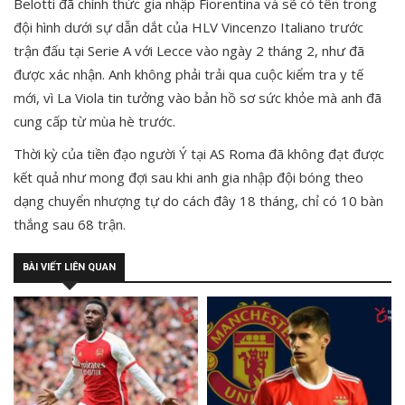
Belotti đã chính thức gia nhập Fiorentina và sẽ có tên trong
đội hình dưới sự dẫn dắt của HLV Vincenzo Italiano trước
trận đấu tại Serie A với Lecce vào ngày 2 tháng 2, như đã
được xác nhận. Anh không phải trải qua cuộc kiểm tra y tế
mới, vì La Viola tin tưởng vào bản hồ sơ sức khỏe mà anh đã
cung cấp từ mùa hè trước.
Thời kỳ của tiền đạo người Ý tại AS Roma đã không đạt được
kết quả như mong đợi sau khi anh gia nhập đội bóng theo
dạng chuyển nhượng tự do cách đây 18 tháng, chỉ có 10 bàn
thắng sau 68 trận.
BÀI VIẾT LIÊN QUAN