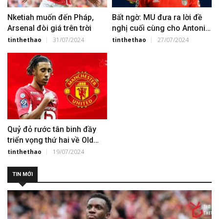
Nketiah muốn đến Pháp,
Bất ngờ: MU đưa ra lời đề
Arsenal đòi giá trên trời
nghị cuối cùng cho Antonio
Silva
tinthethao
31/07/2024
tinthethao
27/07/2024
Quỷ đỏ rước tân binh đầy
triển vọng thứ hai về Old
Trafford
tinthethao
19/07/2024
TIN MỚI