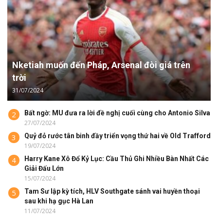
Nketiah muốn đến Pháp, Arsenal đòi giá trên
trời
31/07/2024
Bất ngờ: MU đưa ra lời đề nghị cuối cùng cho Antonio Silva
2
27/07/2024
Quỷ đỏ rước tân binh đầy triển vọng thứ hai về Old Trafford
3
19/07/2024
Harry Kane Xô Đổ Kỷ Lục: Cầu Thủ Ghi Nhiều Bàn Nhất Các
4
Giải Đấu Lớn
15/07/2024
Tam Sư lập kỳ tích, HLV Southgate sánh vai huyền thoại
5
sau khi hạ gục Hà Lan
11/07/2024