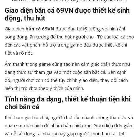
Giao diện bắn cá 69VN được thiết kế sinh
động, thu hút
Giao diện
bắn cá 69VN
được đầu tư kỹ lưỡng với hình ảnh
sống động, ấn tượng để thu hút người chơi. Từ các loài cá cho
đến các vật phẩm hỗ trợ trong game đều được thiết kế chi
tiết và rõ nét.
Âm thanh trong game cũng tạo nên cảm giác chân thực như
đang thực sự tham gia vào một cuộc săn bắt cá. Bên cạnh
đó, người chơi còn có thể tùy chỉnh giao diện, thay đổi cách
hiển thị trò chơi theo ý thích của mình.
Tính năng đa dạng, thiết kế thuận tiện khi
chơi bắn cá
Khi tham gia trò chơi, người chơi cần nhanh chóng thao tác và
quan sát màn hình để nhắm bắn chính xác. Giao diện đơn giản
và dễ sử dụng tại nhà cái này giúp người chơi thao tác linh