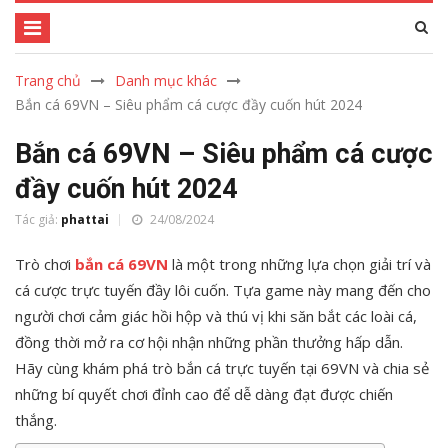
Trang chủ
Danh mục khác
Bắn cá 69VN – Siêu phẩm cá cược đầy cuốn hút 2024
Bắn cá 69VN – Siêu phẩm cá cược
đầy cuốn hút 2024
Tác giả:
phattai
24/08/2024
Trò chơi
bắn cá 69VN
là một trong những lựa chọn giải trí và
cá cược trực tuyến đầy lôi cuốn. Tựa game này mang đến cho
người chơi cảm giác hồi hộp và thú vị khi săn bắt các loài cá,
đồng thời mở ra cơ hội nhận những phần thưởng hấp dẫn.
Hãy cùng khám phá trò bắn cá trực tuyến tại 69VN và chia sẻ
những bí quyết chơi đỉnh cao để dễ dàng đạt được chiến
thắng.