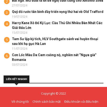
Bất ngờ: MU đưa ra lời đề nghị cuối cùng cho Antonio Silva
2
27/07/2024
Quỷ đỏ rước tân binh đầy triển vọng thứ hai về Old Trafford
3
19/07/2024
Harry Kane Xô Đổ Kỷ Lục: Cầu Thủ Ghi Nhiều Bàn Nhất Các
4
Giải Đấu Lớn
15/07/2024
Tam Sư lập kỳ tích, HLV Southgate sánh vai huyền thoại
5
sau khi hạ gục Hà Lan
11/07/2024
Cơn Lốc Màu Da Cam cuồng nộ, nghiền nát “Ngựa già”
6
Romania
03/07/2024
LIÊN KẾT NHANH
Copyright © 2022
Về chúng tôi
Chính sách bảo mật
Điều khoản và điều kiện