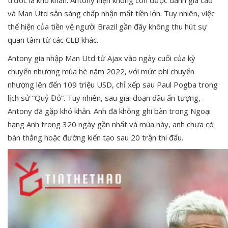
trước là khó khăn. Antony hiện không còn được đánh giá cao
và Man Utd sẵn sàng chấp nhận mất tiền lớn. Tuy nhiên, việc
thể hiện của tiền vệ người Brazil gần đây không thu hút sự
quan tâm từ các CLB khác.
Antony gia nhập Man Utd từ Ajax vào ngày cuối của kỳ
chuyển nhượng mùa hè năm 2022, với mức phí chuyển
nhượng lên đến 109 triệu USD, chỉ xếp sau Paul Pogba trong
lịch sử “Quỷ Đỏ”. Tuy nhiên, sau giai đoạn đầu ấn tượng,
Antony đã gặp khó khăn. Anh đã không ghi bàn trong Ngoại
hạng Anh trong 320 ngày gần nhất và mùa này, anh chưa có
bàn thắng hoặc đường kiến tạo sau 20 trận thi đấu.