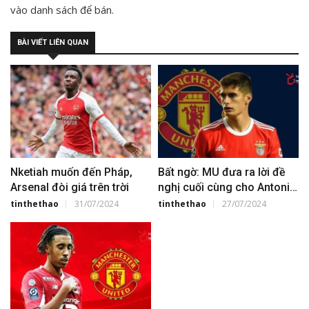
vào danh sách để bán.
BÀI VIẾT LIÊN QUAN
Nketiah muốn đến Pháp,
Bất ngờ: MU đưa ra lời đề
Arsenal đòi giá trên trời
nghị cuối cùng cho Antonio
Silva
tinthethao
31/07/2024
tinthethao
27/07/2024