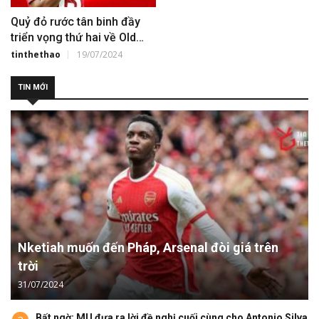
Quỷ đỏ rước tân binh đầy
triển vọng thứ hai về Old
Trafford
tinthethao
19/07/2024
TIN MỚI
Nketiah muốn đến Pháp, Arsenal đòi giá trên
trời
31/07/2024
Bất ngờ: MU đưa ra lời đề nghị cuối cùng cho Antonio Silva