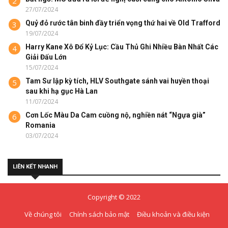
2
27/07/2024
Quỷ đỏ rước tân binh đầy triển vọng thứ hai về Old Trafford
3
19/07/2024
Harry Kane Xô Đổ Kỷ Lục: Cầu Thủ Ghi Nhiều Bàn Nhất Các
4
Giải Đấu Lớn
15/07/2024
Tam Sư lập kỳ tích, HLV Southgate sánh vai huyền thoại
5
sau khi hạ gục Hà Lan
11/07/2024
Cơn Lốc Màu Da Cam cuồng nộ, nghiền nát “Ngựa già”
6
Romania
03/07/2024
LIÊN KẾT NHANH
Copyright © 2022
Về chúng tôi
Chính sách bảo mật
Điều khoản và điều kiện