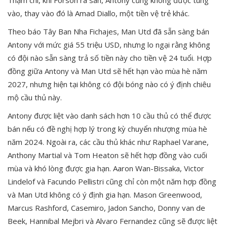
Thậm chí, khi Forson ra sân, Antony cũng không được tung
vào, thay vào đó là Amad Diallo, một tiền vệ trẻ khác.
Theo báo Tây Ban Nha Fichajes, Man Utd đã sẵn sàng bán
Antony với mức giá 55 triệu USD, nhưng lo ngại rằng không
có đội nào sẵn sàng trả số tiền này cho tiền vệ 24 tuổi. Hợp
đồng giữa Antony và Man Utd sẽ hết hạn vào mùa hè năm
2027, nhưng hiện tại không có đội bóng nào có ý định chiêu
mộ cầu thủ này.
Antony được liệt vào danh sách hơn 10 cầu thủ có thể được
bán nếu có đề nghị hợp lý trong kỳ chuyển nhượng mùa hè
năm 2024. Ngoài ra, các cầu thủ khác như Raphael Varane,
Anthony Martial và Tom Heaton sẽ hết hợp đồng vào cuối
mùa và khó lòng được gia hạn. Aaron Wan-Bissaka, Victor
Lindelof và Facundo Pellistri cũng chỉ còn một năm hợp đồng
và Man Utd không có ý định gia hạn. Mason Greenwood,
Marcus Rashford, Casemiro, Jadon Sancho, Donny van de
Beek, Hannibal Mejbri và Alvaro Fernandez cũng sẽ được liệt