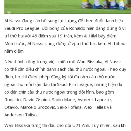
Al Nassr đang cần bổ sung lực lượng để theo đuổi danh hiệu
Saudi Pro League. Đội bóng của Ronaldo hiện đang đứng ở vị
trí thứ hai với 46 điểm sau 19 trận, kém Al Hilal bảy điểm.
Mùa trước, Al Nassr cũng đứng ở vị trí thứ hai, kém Al Ittihad
năm điểm.
Nếu thành công trong việc chiêu mộ Wan-Bissaka, Al Nassr
có thể cần điều chỉnh danh sách cầu thủ nước ngoài. Theo quy
định, họ chỉ được phép đăng ký tối đa tám cầu thủ nước
ngoài cho mỗi trận đấu tại Saudi Pro League, nhưng hiện đã
có đến chín cầu thủ nước ngoài trong đội hình, bao gồm
Ronaldo, David Ospina, Sadio Mane, Aymeric Laporte,
Otavio, Marcelo Brozovic, Seko Fofana, Alex Telles và
Anderson Talisca.
Wan-Bissaka từng thi đấu cho đội U21 Anh. Tuy nhiên, sau khi