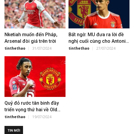
Nketiah muốn đến Pháp,
Bất ngờ: MU đưa ra lời đề
Arsenal đòi giá trên trời
nghị cuối cùng cho Antonio
Silva
tinthethao
31/07/2024
tinthethao
27/07/2024
Quỷ đỏ rước tân binh đầy
triển vọng thứ hai về Old
Trafford
tinthethao
19/07/2024
TIN MỚI