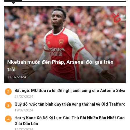
Nketiah muốn đến Pháp, Arsenal đòi giá trên
trời
31/07/2024
Bất ngờ: MU đưa ra lời đề nghị cuối cùng cho Antonio Silva
2
27/07/2024
Quỷ đỏ rước tân binh đầy triển vọng thứ hai về Old Trafford
3
19/07/2024
Harry Kane Xô Đổ Kỷ Lục: Cầu Thủ Ghi Nhiều Bàn Nhất Các
4
Giải Đấu Lớn
15/07/2024