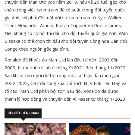
chuyển đến Man Utd vào năm 2019, hậu vệ 26 tuổi gặp khó
khăn trong việc cạnh tranh để có suất trong đội tuyển quốc
gia Anh, khi phải đối mặt với sự cạnh tranh từ Kyle Walker,
Trent Alexander-Arnold, Kieran Trippier và Reece James.
Nếu không có cơ hội thi đấu cho đội tuyển quốc gia Anh, Wan-
Bissaka có thể chọn thi đấu cho đội tuyển Cộng hòa Dân chủ
Congo theo nguồn gốc gia đình.
Ronaldo đã khoác áo Man Utd lần đầu từ năm 2003 đến
2009, trước khi trở lại từ tháng 9/2021 đến tháng 11/2022.
Sau khi bị cho ngồi dự bị trong một số trận đầu mùa giải
2022-2023, CR7 đã công khai chỉ trích HLV Erik Ten Hag và
tố cáo “Man Utd phản bội tôi”. Sau đó, Ronaldo đã được
thanh lý hợp đồng và chuyển đến Al Nassr từ tháng 1/2023.
BÀI VIẾT LIÊN QUAN