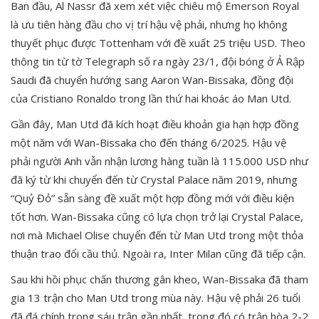
Ban đầu, Al Nassr đã xem xét việc chiêu mộ Emerson Royal
là ưu tiên hàng đầu cho vị trí hậu vệ phải, nhưng họ không
thuyết phục được Tottenham với đề xuất 25 triệu USD. Theo
thông tin từ tờ Telegraph số ra ngày 23/1, đội bóng ở Ả Rập
Saudi đã chuyển hướng sang Aaron Wan-Bissaka, đồng đội
của Cristiano Ronaldo trong lần thứ hai khoác áo Man Utd.
Gần đây, Man Utd đã kích hoạt điều khoản gia hạn hợp đồng
một năm với Wan-Bissaka cho đến tháng 6/2025. Hậu vệ
phải người Anh vẫn nhận lương hàng tuần là 115.000 USD như
đã ký từ khi chuyển đến từ Crystal Palace năm 2019, nhưng
“Quỷ Đỏ” sẵn sàng đề xuất một hợp đồng mới với điều kiện
tốt hơn. Wan-Bissaka cũng có lựa chọn trở lại Crystal Palace,
nơi mà Michael Olise chuyển đến từ Man Utd trong một thỏa
thuận trao đổi cầu thủ. Ngoài ra, Inter Milan cũng đã tiếp cận.
Sau khi hồi phục chấn thương gân kheo, Wan-Bissaka đã tham
gia 13 trận cho Man Utd trong mùa này. Hậu vệ phải 26 tuổi
đã đá chính trong sáu trận gần nhất, trong đó có trận hòa 2-2